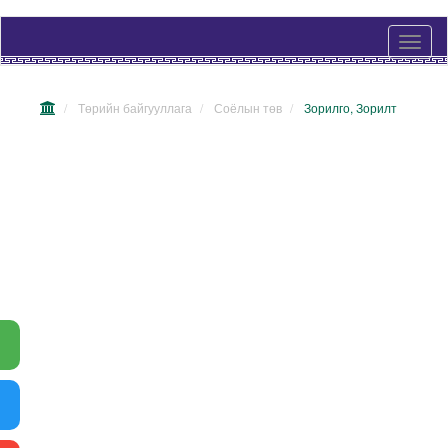
Төрийн байгууллага
Соёлын төв
Зорилго, Зорилт