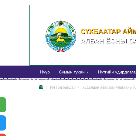
СҮХБААТАР АЙ
АЛБАН ЁСНЫ С
Нүүр
Сумын тухай
Нутгийн удирдлаг
Ил тод байдал
Худалдан авах ажиллагааны и
Warning
: mysql_error() expects
parameter 1 to be resource, object given
in
/home/erdenetsagaansug/public_html/news/librari
on line
71