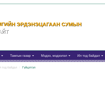
МГИЙН ЭРДЭНЭЦАГААН СУМЫН
АЙТ
а
Тамгын газар
Мэдээ, мэдээлэл
Ил тод байдал
л тод байдал
Гүйцэтгэл
es/connect.php