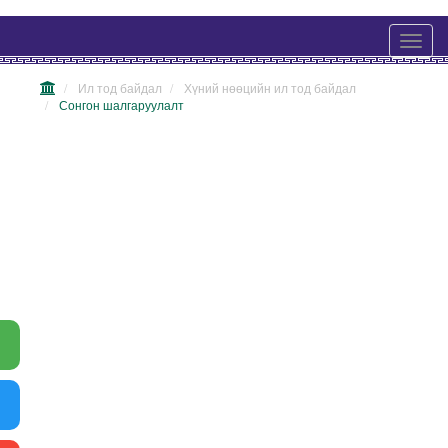
Ил тод байдал
Хүний нөөцийн ил тод байдал
Сонгон шалгаруулалт