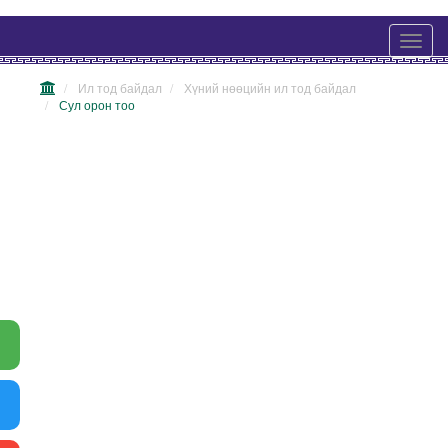
Ил тод байдал
Хүний нөөцийн ил тод байдал
Сул орон тоо