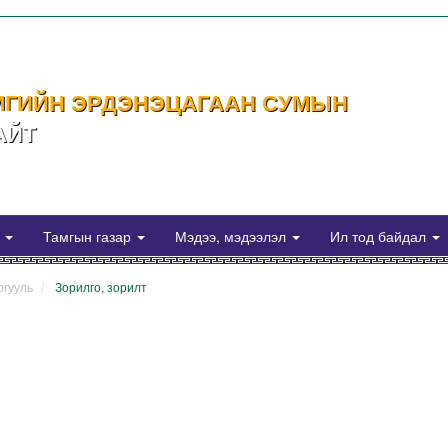
МГИЙН ЭРДЭНЭЦАГААН СУМЫН
АЙТ
а
Тамгын газар
Мэдээ, мэдээлэл
Ил тод байдал
ргууль
Зорилго, зорилт
es/connect.php