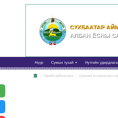
СҮХБААТАР АЙ
АЛБАН ЁСНЫ С
Нүүр
Сумын тухай
Нутгийн удирдлаг
Төрийн байгууллага
Ерөнхий боловсролын су
Warning
: mysql_error() expects
parameter 1 to be resource, object given
in
/home/erdenetsagaansug/public_html/news/librari
on line
71