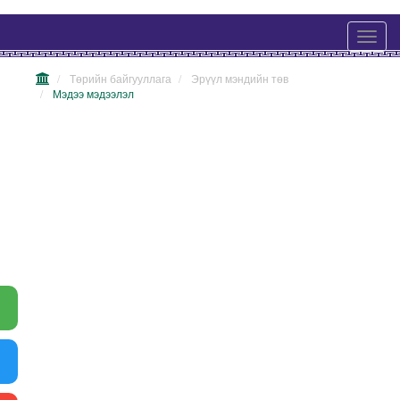
Төрийн байгууллага
Эрүүл мэндийн төв
Мэдээ мэдээлэл