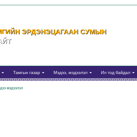
МГИЙН ЭРДЭНЭЦАГААН СУМЫН
АЙТ
а
Тамгын газар
Мэдээ, мэдээлэл
Ил тод байдал
дээ мэдээлэл
es/connect.php