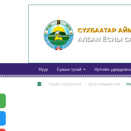
СҮХБААТАР АЙ
АЛБАН ЁСНЫ С
Нүүр
Сумын тухай
Нутгийн удирдлаг
Төрийн байгууллага
Эрүүл мэндийн төв
Мэ
Warning
: mysql_error() expects
parameter 1 to be resource, object given
in
/home/erdenetsagaansug/public_html/news/librari
on line
71