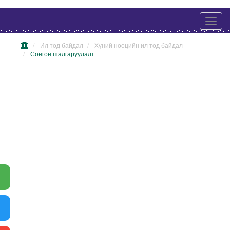
Ил тод байдал
Хүний нөөцийн ил тод байдал
Сонгон шалгаруулалт